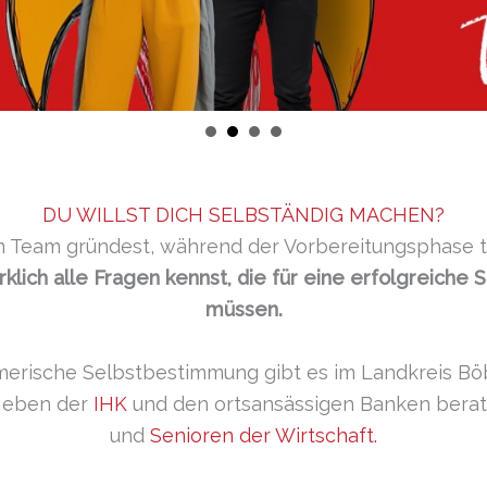
DU WILLST DICH SELBSTÄNDIG MACHEN?
im Team gründest, während der Vorbereitungsphase t
irklich alle Fragen kennst, die für eine erfolgreich
müssen.
erische Selbstbestimmung gibt es im Landkreis Böbl
Neben der
IHK
und den ortsansässigen Banken berat
und
Senioren der Wirtschaft.