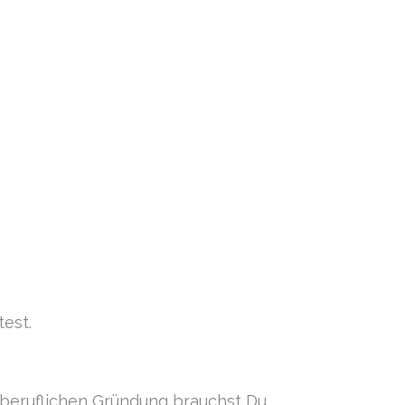
test.
nberuflichen Gründung brauchst Du