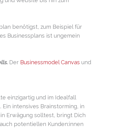
ng und Website bis hin zum
an benötigst, zum Beispiel für
nes Businessplans ist ungemein
lls
.
Der
Businessmodel Canvas
und
te einzigartig und im Idealfall
Ein intensives Brainstorming, in
 Erwägung solltest, bringt Dich
 auch potentiellen Kunden:innen