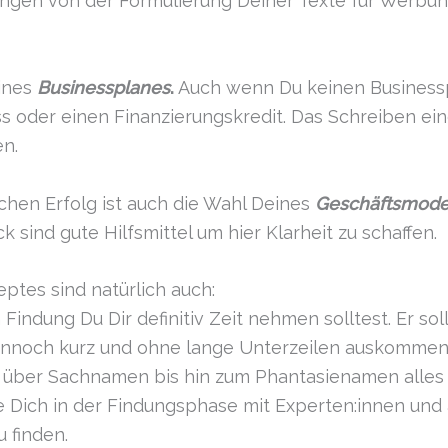
efangen von der Formulierung Deiner Texte für Werbu
eines
Businessplanes
.
Auch wenn Du keinen Businesspl
 oder einen Finanzierungskredit. Das Schreiben ei
en.
chen Erfolg ist auch die Wahl Deines
Geschäftsmode
k sind gute Hilfsmittel um hier Klarheit zu schaffen.
ptes sind natürlich auch:
Findung Du Dir definitiv Zeit nehmen solltest. Er soll
ennoch kurz und ohne lange Unterzeilen auskommen. 
er Sachnamen bis hin zum Phantasienamen alles in
e Dich in der Findungsphase mit Experten:innen und
 finden.