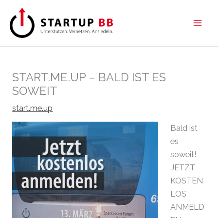
Zum
Inhalt
springen
START.ME.UP – BALD IST ES
SOWEIT
start.me.up
Bald ist
es
soweit!
JETZT
KOSTEN
LOS
ANMELD