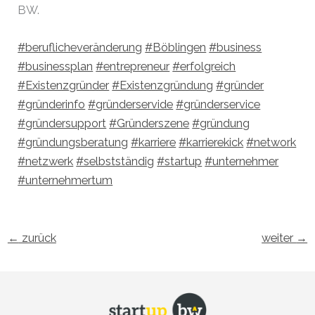
BW.
#beruflicheveränderung
#Böblingen
#business
#businessplan
#entrepreneur
#erfolgreich
#Existenzgründer
#Existenzgründung
#gründer
#gründerinfo
#gründerservide
#gründerservice
#gründersupport
#Gründerszene
#gründung
#gründungsberatung
#karriere
#karrierekick
#network
#netzwerk
#selbstständig
#startup
#unternehmer
#unternehmertum
←
zurück
weiter
→