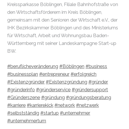
Kreissparkasse Böblingen, Filiale Bahnhofstraße von
den Wirtschaftsförderern im Kreis Böblingen,
gemeinsam mit den Senioren der Wirtschaft e.V., der
IHK Bezirkskammer Böblingen und des Ministeriums
für Wirtschaft, Arbeit und Wohnungsbau Baden-
Württemberg mit seiner Landeskampagne Start-up
BW.
#beruflicheveränderung
#Böblingen
#business
#businessplan
#entrepreneur
#erfolgreich
#Existenzgründer
#Existenzgründung
#gründer
#gründerinfo
#gründerservice
#gründersupport
#Gründerszene
#gründung
#gründungsberatung
#karriere
#karrierekick
#network
#netzwerk
#selbstständig
#startup
#unternehmer
#unternehmertum