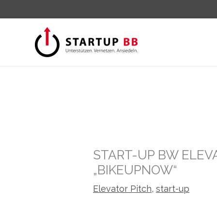
Zum
Inhalt
springen
START-UP BW ELEVA
„BIKEUPNOW“
Elevator Pitch
,
start-up