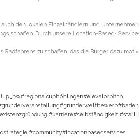
 auch den lokalen Einzelhändlern und Unternehmern
gs schaffen. Durch unsere Location-Based- Services 
es Radfahrens zu schaffen, das die Bürger dazu motiv
rtup_bw
#regionalcupböblingen
#elevatorpitch
#gründerveranstaltung
#gründerwettbewerb
#baden
existenzgründung
#karriere
#selbständigkeit
#start
dstrategie
#community
#locationbasedservices