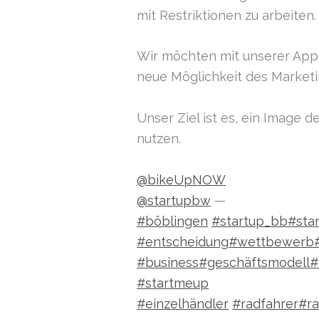
mit Restriktionen zu arbeiten.
Wir möchten mit unserer App
neue Möglichkeit des Marketin
Unser Ziel ist es, ein Image d
nutzen.
@bikeUpNOW
@startupbw
—
#böblingen
#startup_bb
#sta
#entscheidung
#wettbewerb
#business
#geschäftsmodell
#
#startmeup
#einzelhändler
#radfahrer
#ra