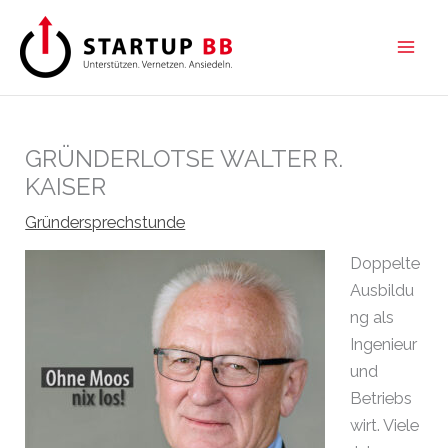
Zum
Inhalt
springen
GRÜNDERLOTSE WALTER R.
KAISER
Gründersprechstunde
Doppelte
Ausbildu
ng als
Ingenieur
und
Betriebs
wirt. Viele