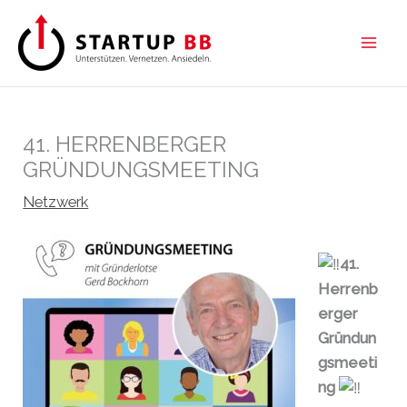
Zum
Inhalt
springen
41. HERRENBERGER
GRÜNDUNGSMEETING
Netzwerk
41.
Herrenb
erger
Gründun
gsmeeti
ng