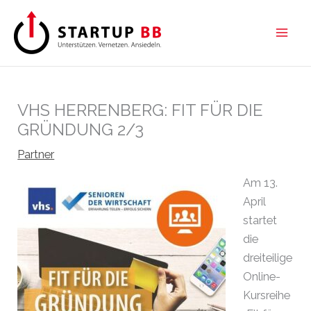
Zum
Inhalt
springen
VHS HERRENBERG: FIT FÜR DIE
GRÜNDUNG 2/3
Partner
Am 13.
April
startet
die
dreiteilige
Online-
Kursreihe