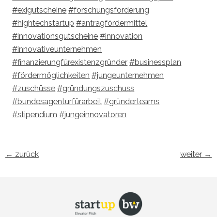
#exigutscheine
#forschungsförderung
#hightechstartup
#antragfördermittel
#innovationsgutscheine
#innovation
#innovativeunternehmen
#finanzierungfürexistenzgründer
#businessplan
#fördermöglichkeiten
#jungeunternehmen
#zuschüsse
#gründungszuschuss
#bundesagenturfürarbeit
#gründerteams
#stipendium
#jungeinnovatoren
←
zurück
weiter
→