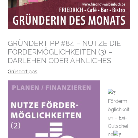
GRÜNDERTIPP #84 – NUTZE DIE
FÖRDERMÖGLICHKEITEN (3) –
DARLEHEN ODER ÄHNLICHES
Gründertipps
Förderm
öglichkeit
en – Exi-
Gutschei
ne