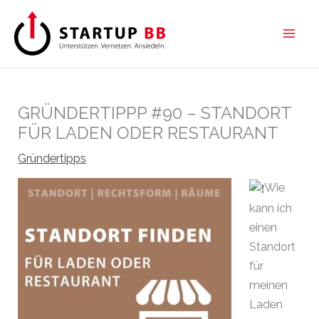
Zum
Inhalt
springen
GRÜNDERTIPPP #90 – STANDORT
FÜR LADEN ODER RESTAURANT
Gründertipps
Wie
kann ich
einen
Standort
für
meinen
Laden