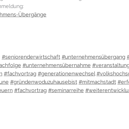
nmeldung:
ehmens-Übergänge
g
#seniorenderwirtschaft
#unternehmensübergang
achfolge
#unternehmensübernahme
#veranstaltun
n
#fachvortrag
#generationenwechsel
#volkshochs
une
#gründenwoduzuhausebist
#mitmachstadt
#erf
euern
#fachvortrag
#seminarreihe
#weiterentwickl