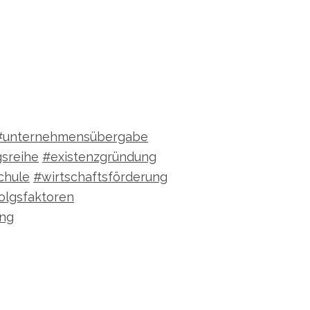
#unternehmensübergabe
gsreihe
#existenzgründung
chule
#wirtschaftsförderung
olgsfaktoren
ung