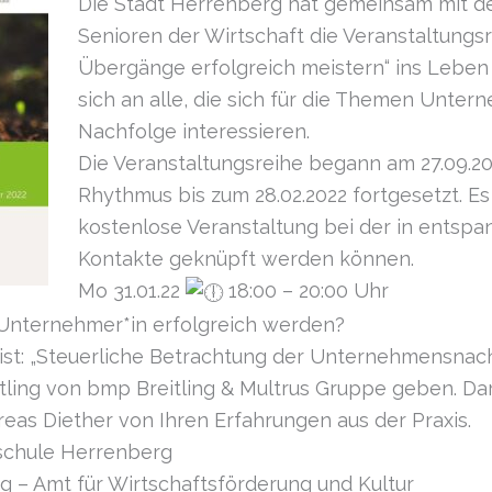
Die Stadt Herrenberg hat gemeinsam mit d
Senioren der Wirtschaft die Veranstaltung
Übergänge erfolgreich meistern“ ins Leben 
sich an alle, die sich für die Themen Unt
Nachfolge interessieren.
Die Veranstaltungsreihe begann am 27.09.2
Rhythmus bis zum 28.02.2022 fortgesetzt. Es
kostenlose Veranstaltung bei der in entsp
Kontakte geknüpft werden können.
Mo 31.01.22
18:00 – 20:00 Uhr
 Unternehmer*in erfolgreich werden?
t: „Steuerliche Betrachtung der Unternehmensnachf
tling von bmp Breitling & Multrus Gruppe geben. Da
reas Diether von Ihren Erfahrungen aus der Praxis.
hschule Herrenberg
g – Amt für Wirtschaftsförderung und Kultur