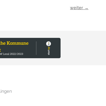
weiter
→
lingen