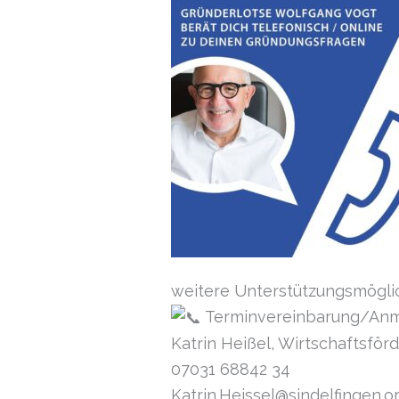
weitere Unterstützungsmöglic
Terminvereinbarung/Anme
Katrin Heißel, Wirtschaftsfö
07031 68842 34
Katrin.Heissel@sindelfingen.o