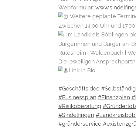
Webformular:
www.sindelfing
Weitere geplante Termine 
Zwischen 14.00 Uhr und 17.0
Im Landkreis Böblingen bi
Bürgerinnen und Bürger an: B
Rutesheim | Waldenbuch | Wei
Die jeweiligen Ansprechpartn
Link in Bio
————————
#Geschäftsidee
#Selbständig
#Businessplan
#Finanzplan
#
#Risikoberatung
#Gründerlot
#Sindelfingen
#Landkreisböb
#gründerservice
#existenzgr