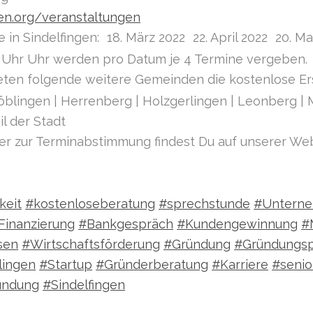
en.org/veranstaltungen
in Sindelfingen: 18. März 2022 22. April 2022 20. Mai
0 Uhr Uhr werden pro Datum je 4 Termine vergeben.
eten folgende weitere Gemeinden die kostenlose Ers
öblingen | Herrenberg | Holzgerlingen | Leonberg | 
l der Stadt
er zur Terminabstimmung findest Du auf unserer We
keit
#kostenloseberatung
#sprechstunde
#Untern
Finanzierung
#Bankgespräch
#Kundengewinnung
#
sen
#Wirtschaftsförderung
#Gründung
#Gründungs
lingen
#Startup
#Gründerberatung
#Karriere
#senio
ündung
#Sindelfingen