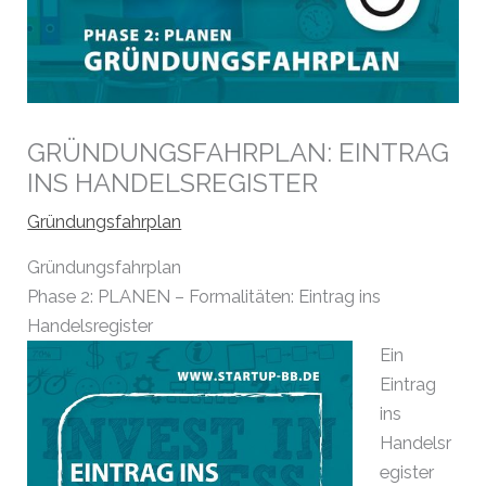
GRÜNDUNGSFAHRPLAN: EINTRAG
INS HANDELSREGISTER
Gründungsfahrplan
Gründungsfahrplan
Phase 2: PLANEN – Formalitäten: Eintrag ins
Handelsregister
Ein
Eintrag
ins
Handelsr
egister