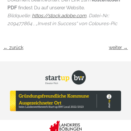
PDF
findest Du auf unserer Website.
Bildquelle:
https://stock.adobe.com
, Datei-Nr.:
209477864 , „Invest in Success“ von Coloures-Pic
←
zurück
weiter
→