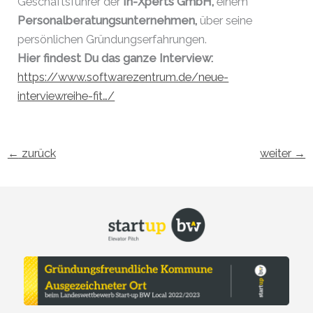
Geschäftsführer der
In-Xperts GmbH,
einem
Personalberatungsunternehmen,
über seine
persönlichen Gründungserfahrungen.
Hier findest Du das ganze Interview:
https://www.softwarezentrum.de/neue-
interviewreihe-fit…/
←
zurück
weiter
→