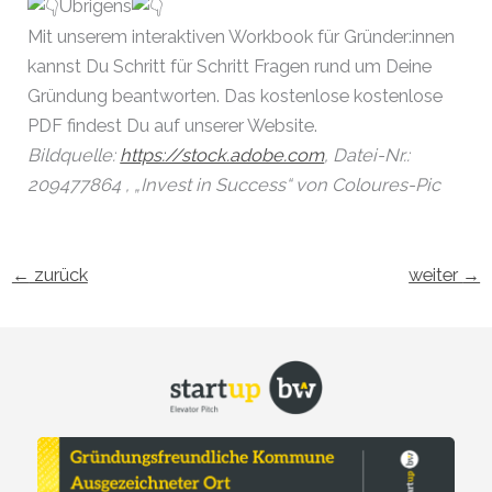
Übrigens
Mit unserem interaktiven Workbook für Gründer:innen
kannst Du Schritt für Schritt Fragen rund um Deine
Gründung beantworten. Das kostenlose kostenlose
PDF findest Du auf unserer Website.
Bildquelle:
https://stock.adobe.com
, Datei-Nr.:
209477864 , „Invest in Success“ von Coloures-Pic
←
zurück
weiter
→