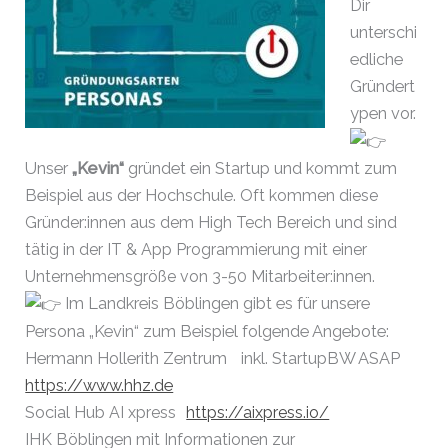
Dir
unterschi
edliche
Gründert
ypen vor.
Unser
„Kevin“
gründet ein Startup und kommt zum
Beispiel aus der Hochschule.
Oft kommen diese
Gründer:innen aus dem High Tech Bereich und sind
tätig in der IT & App Programmierung mit einer
Unternehmensgröße von 3-50 Mitarbeiter:innen.
Im Landkreis Böblingen gibt es für unsere
Persona „Kevin“ zum Beispiel folgende Angebote:
Hermann Hollerith Zentrum inkl. StartupBW ASAP
https://www.hhz.de
Social Hub
AI xpress
https://aixpress.io/
IHK Böblingen mit Informationen zur