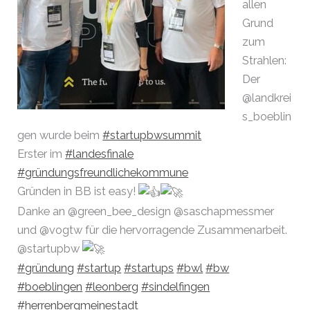
allen
Grund
zum
Strahlen:
Der
@landkrei
s_boeblin
gen wurde beim
#startupbwsummit
Erster im
#landesfinale
#gründungsfreundlichekommune
Gründen in BB ist easy!
Danke an @green_bee_design @saschapmessmer
und @vogtw für die hervorragende Zusammenarbeit.
@startupbw
#gründung
#startup
#startups
#bwl
#bw
#boeblingen
#leonberg
#sindelfingen
#herrenbergmeinestadt