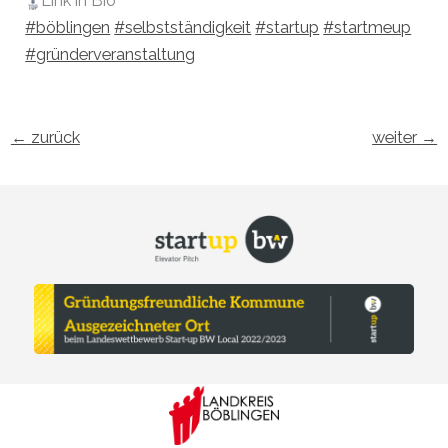
Link in Bio
#böblingen
#selbstständigkeit
#startup
#startmeup
#gründerveranstaltung
←
zurück
weiter
→