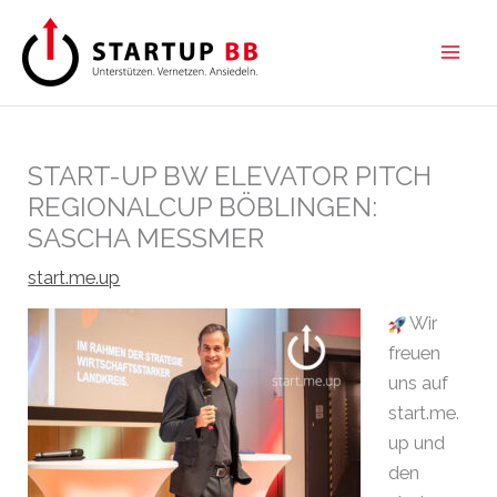
Zum
Inhalt
springen
START-UP BW ELEVATOR PITCH
REGIONALCUP BÖBLINGEN:
SASCHA MESSMER
start.me.up
Wir
freuen
uns auf
start.me.
up und
den