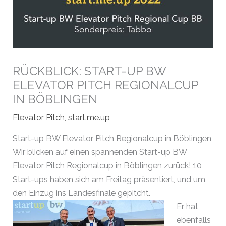
RÜCKBLICK: START-UP BW
ELEVATOR PITCH REGIONALCUP
IN BÖBLINGEN
Elevator Pitch
,
start.me.up
Start-up BW Elevator Pitch Regionalcup in Böblingen
Wir blicken auf einen spannenden Start-up BW
Elevator Pitch Regionalcup in Böblingen zurück! 10
Start-ups haben sich am Freitag präsentiert, und um
den Einzug ins Landesfinale gepitcht.
Er hat
ebenfalls