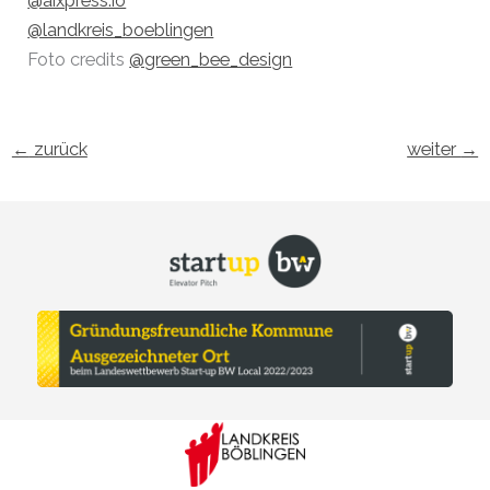
@aixpress.io
@landkreis_boeblingen
Foto credits
@green_bee_design
←
zurück
weiter
→