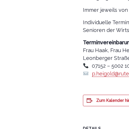
Immer jeweils von 
Individuelle Term
Senioren der Wirts
Terminvereinbaru
Frau Haak, Frau He
Leonberger Straße
07152 – 5002 1
p.heigold@rut
Zum Kalender h
DETAILS