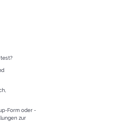
test?
nd
ch,
up-Form oder -
llungen zur