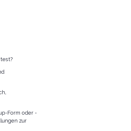
test?
nd
ch,
up-Form oder -
llungen zur