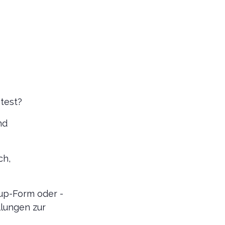
test?
nd
ch,
up-Form oder -
llungen zur