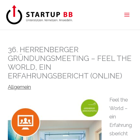
Zum
Inhalt
springen
36. HERRENBERGER
GRÜNDUNGSMEETING – FEEL THE
WORLD, EIN
ERFAHRUNGSBERICHT (ONLINE)
Allgemein
Feel the
World –
ein
Erfahrung
sbericht