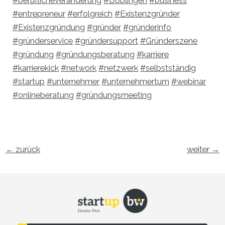
#beruflicheveränderung
#Böblingen
#business
#entrepreneur
#erfolgreich
#Existenzgründer
#Existenzgründung
#gründer
#gründerinfo
#gründerservice
#gründersupport
#Gründerszene
#gründung
#gründungsberatung
#karriere
#karrierekick
#network
#netzwerk
#selbstständig
#startup
#unternehmer
#unternehmertum
#webinar
#onlineberatung
#gründungsmeeting
←
zurück
weiter
→