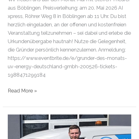
aus Böblingen. Preisverleihung: am 20. Mai 2026 AI
xpress, Röhrer Weg 8 in Böblingen ab 11 Uhr. Du bist
herzlich eingeladen, an der offenen und kostenfreien
Veranstaltung teilzunehmen – sei dabei und erlebe die
Urkundenübergabe hautnah! Nutze die Gelegenheit,
die Gründer persönlich kennenzulernen. Anmeldung:
https://www.eventbrite.de/e/grunder-des-monats-
uv-energy-deutschland-gmbh-200526-tickets-
1988471299184
Gründer
Read More »
des
Monats
Mai
2026
|