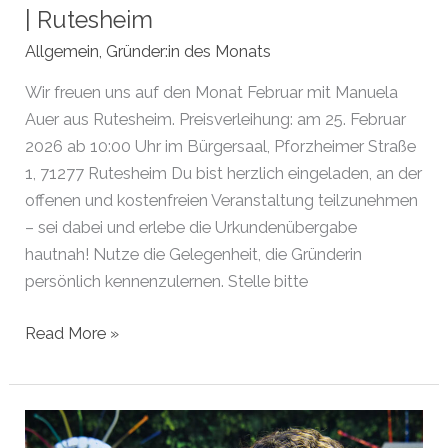
| Rutesheim
Allgemein
,
Gründer:in des Monats
Wir freuen uns auf den Monat Februar mit Manuela
Auer aus Rutesheim. Preisverleihung: am 25. Februar
2026 ab 10:00 Uhr im Bürgersaal, Pforzheimer Straße
1, 71277 Rutesheim Du bist herzlich eingeladen, an der
offenen und kostenfreien Veranstaltung teilzunehmen
– sei dabei und erlebe die Urkundenübergabe
hautnah! Nutze die Gelegenheit, die Gründerin
persönlich kennenzulernen. Stelle bitte
Gründerin
Read More »
des
Monats
Februar
2026