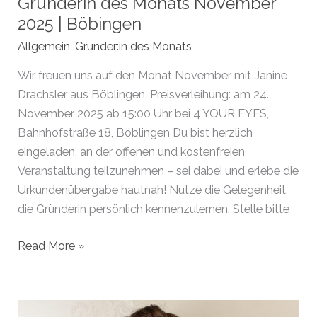
Gründerin des Monats November
2025 | Böbingen
Allgemein
,
Gründer:in des Monats
Wir freuen uns auf den Monat November mit Janine
Drachsler aus Böblingen. Preisverleihung: am 24.
November 2025 ab 15:00 Uhr bei 4 YOUR EYES,
Bahnhofstraße 18, Böblingen Du bist herzlich
eingeladen, an der offenen und kostenfreien
Veranstaltung teilzunehmen – sei dabei und erlebe die
Urkundenübergabe hautnah! Nutze die Gelegenheit,
die Gründerin persönlich kennenzulernen. Stelle bitte
Gründerin
Read More »
des
Monats
November