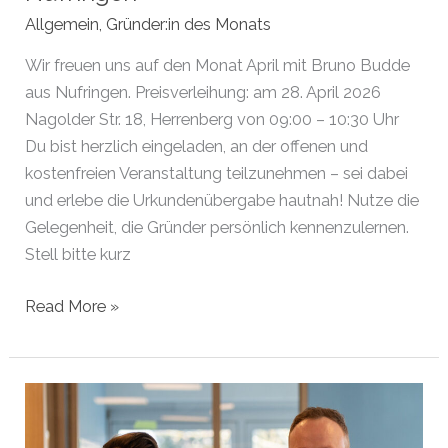
Allgemein
,
Gründer:in des Monats
Wir freuen uns auf den Monat April mit Bruno Budde
aus Nufringen. Preisverleihung: am 28. April 2026
Nagolder Str. 18, Herrenberg von 09:00 – 10:30 Uhr
Du bist herzlich eingeladen, an der offenen und
kostenfreien Veranstaltung teilzunehmen – sei dabei
und erlebe die Urkundenübergabe hautnah! Nutze die
Gelegenheit, die Gründer persönlich kennenzulernen.
Stell bitte kurz
Gründer
Read More »
des
Monats
April
2026
|