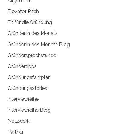
Allgemein
c
i
h
v
Elevator Pitch
:
Fit für die Gründung
Gründer:in des Monats
Gründer:in des Monats Blog
Gründersprechstunde
Gründertipps
Gründungsfahrplan
Gründungsstories
Interviewreihe
Interviewreihe Blog
Netzwerk
Partner