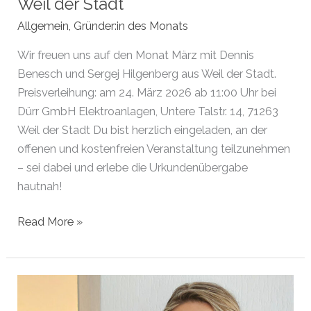
Weil der Stadt
Allgemein
,
Gründer:in des Monats
Wir freuen uns auf den Monat März mit Dennis
Benesch und Sergej Hilgenberg aus Weil der Stadt.
Preisverleihung: am 24. März 2026 ab 11:00 Uhr bei
Dürr GmbH Elektroanlagen, Untere Talstr. 14, 71263
Weil der Stadt Du bist herzlich eingeladen, an der
offenen und kostenfreien Veranstaltung teilzunehmen
– sei dabei und erlebe die Urkundenübergabe
hautnah!
Gründer
Read More »
des
Monats
März
2026