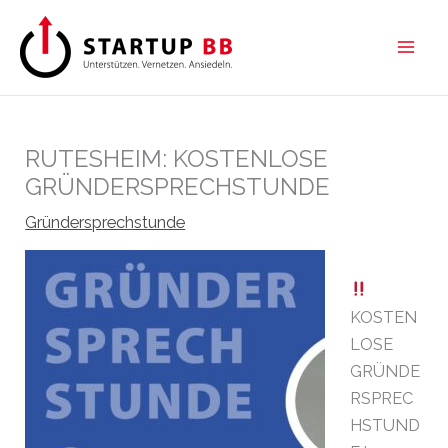
Zum
Inhalt
springen
RUTESHEIM: KOSTENLOSE
GRÜNDERSPRECHSTUNDE
Gründersprechstunde
KOSTEN
LOSE
GRÜNDE
RSPREC
HSTUND