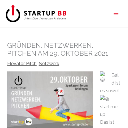
Zum
Inhalt
springen
GRÜNDEN. NETZWERKEN.
PITCHEN AM 29. OKTOBER 2021
Elevator Pitch
,
Netzwerk
Bal
d ist
es soweit
start.me.
up
Das ist