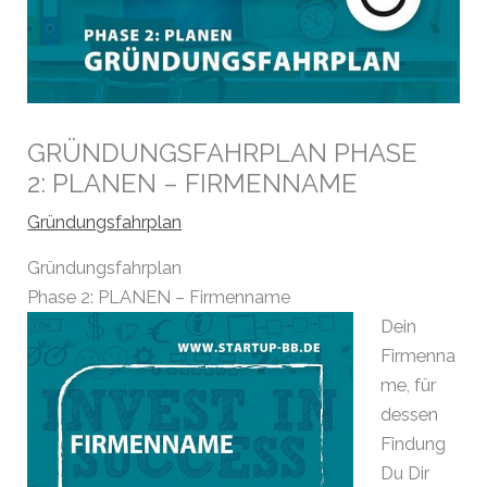
GRÜNDUNGSFAHRPLAN PHASE
2: PLANEN – FIRMENNAME
Gründungsfahrplan
Gründungsfahrplan
Phase 2: PLANEN –
Firmenname
Dein
Firmenna
me, für
dessen
Findung
Du Dir