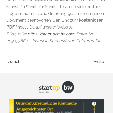
kannst Du Schritt für Schritt diese und viele andere
Fragen rund um Deine Gründung gesammelt in einem
Dokument beantworten. Den Link zum
kostenlosen
PDF
findest Du auf unserer Website.
Bildquelle:
https://stock.adobe.com
, Datei-Nr.:
209477864 , „Invest in Success“ von Coloures-Pic
←
zurück
weiter
→