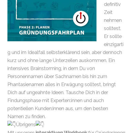
definitiv
Zeit
nehmen
solltest.
Er sollte
einzigarti
g und im Idealfall selbsterklärend sein, aber dennoch
kurz und ohne lange Unterzeilen auskommen. Ein
intensives Brainstorming, in dem Du von
Personennamen über Sachnamen bis hin zum
Phantasienamen alles in Erwägung solltest, bringt
Dich auf ungeahnte Ideen. Tausche Dich in der
Findungsphase mit Experten:innen und auch
potentiellen Kunden:innen aus, um den besten
Namen zu finden.
Übrigens
Mit unserem
interaktiven Workbook
für Gründer:innen