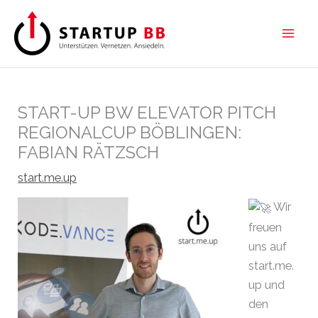
Zum
Inhalt
springen
START-UP BW ELEVATOR PITCH
REGIONALCUP BÖBLINGEN:
FABIAN RÄTZSCH
start.me.up
Wir
freuen
uns auf
start.me.
up und
den