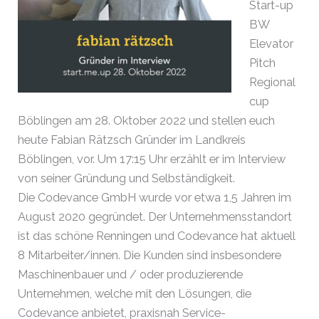
Start-up
BW
Elevator
Pitch
Regional
cup
Böblingen am 28. Oktober 2022 und stellen euch
heute Fabian Rätzsch Gründer im Landkreis
Böblingen, vor. Um 17:15 Uhr erzählt er im Interview
von seiner Gründung und Selbständigkeit.
Die Codevance GmbH wurde vor etwa 1,5 Jahren im
August 2020 gegründet. Der Unternehmensstandort
ist das schöne Renningen und Codevance hat aktuell
8 Mitarbeiter/innen. Die Kunden sind insbesondere
Maschinenbauer und / oder produzierende
Unternehmen, welche mit den Lösungen, die
Codevance anbietet, praxisnah Service-