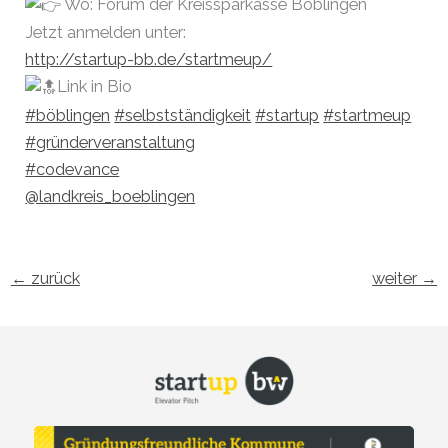
Wo: Forum der Kreissparkasse Böblingen
Jetzt anmelden unter:
http://startup-bb.de/startmeup/
Link in Bio
#böblingen
#selbstständigkeit
#startup
#startmeup
#gründerveranstaltung
#codevance
@landkreis_boeblingen
←
zurück
weiter
→