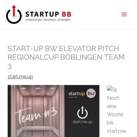
Zum
Inhalt
springen
START-UP BW ELEVATOR PITCH
REGIONALCUP BÖBLINGEN TEAM
3
start.me.up
Noch
eine
Woche
bis
start.me.