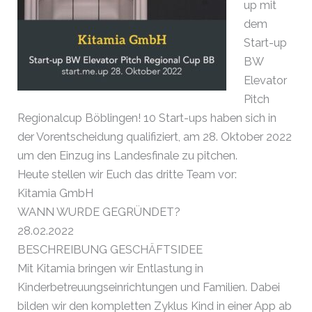
up mit
dem
Start-up
BW
Elevator
Pitch
Regionalcup Böblingen! 10 Start-ups haben sich in
der Vorentscheidung qualifiziert, am 28. Oktober 2022
um den Einzug ins Landesfinale zu pitchen.
Heute stellen wir Euch das dritte Team vor:
Kitamia GmbH
WANN WURDE GEGRÜNDET?
28.02.2022
BESCHREIBUNG GESCHÄFTSIDEE
Mit Kitamia bringen wir Entlastung in
Kinderbetreuungseinrichtungen und Familien. Dabei
bilden wir den kompletten Zyklus Kind in einer App ab