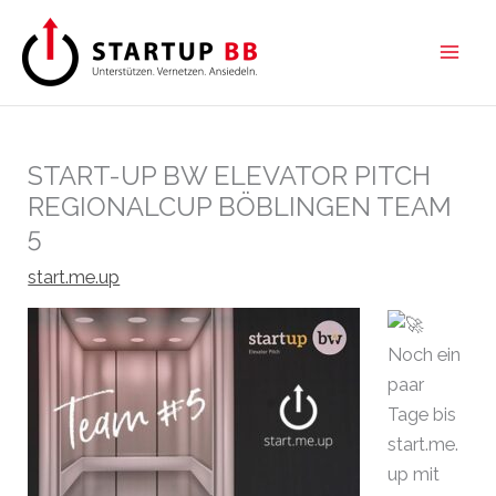
Zum
Inhalt
springen
START-UP BW ELEVATOR PITCH
REGIONALCUP BÖBLINGEN TEAM
5
start.me.up
Noch ein
paar
Tage bis
start.me.
up mit