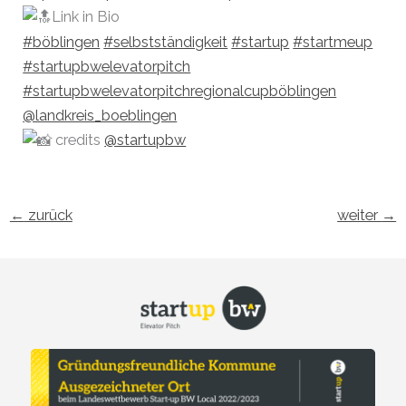
Link in Bio
#böblingen
#selbstständigkeit
#startup
#startmeup
#startupbwelevatorpitch
#startupbwelevatorpitchregionalcupböblingen
@landkreis_boeblingen
credits
@startupbw
←
zurück
weiter
→