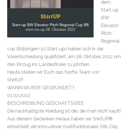
dem
Start-up
BW
Elevator
Pitch
Regional
cup Böblingen! 10 Start-ups haben sich in der
Vorentscheidung qualifiziert, am 28. Oktober 2022 um
den Einzug ins Landesfinale zu pitchen.
Heute stellen wir Euch das fünfte Team vor:
ShirtUP
WANN WURDE GEGRÜNDET?
01.02.2022
BESCHREIBUNG GESCHÄFTSIDEE
Die nachhaltigste Kleidung ist die, die man nicht kauft!
Aus diesem Gedanken heraus haben wir ShirtUP®
entwickelt, ein innovativer multifunktionaler Still-Clip,