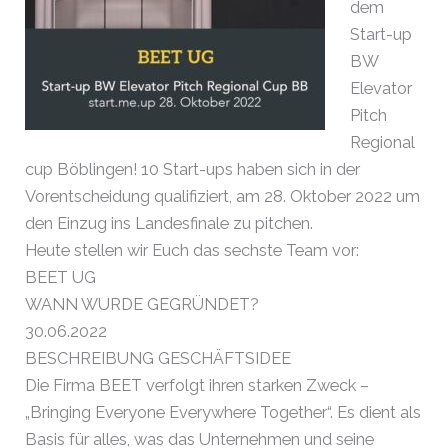
dem
Start-up
BW
Elevator
Pitch
Regional
cup Böblingen! 10 Start-ups haben sich in der
Vorentscheidung qualifiziert, am 28. Oktober 2022 um
den Einzug ins Landesfinale zu pitchen.
Heute stellen wir Euch das sechste Team vor:
BEET UG
WANN WURDE GEGRÜNDET?
30.06.2022
BESCHREIBUNG GESCHÄFTSIDEE
Die Firma BEET verfolgt ihren starken Zweck –
„Bringing Everyone Everywhere Together“. Es dient als
Basis für alles, was das Unternehmen und seine