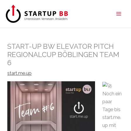
Zum
Inhalt
springen
START-UP BW ELEVATOR PITCH
REGIONALCUP BÖBLINGEN TEAM
6
start.me.up
Noch ein
paar
Tage bis
start.me.
up mit