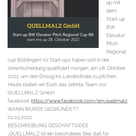
up mit
dem
Start-up
BW
Elevator
Pitch
Regional
cup Böblingen! 10 Start-ups haben sich in der
Vorentscheidung qualifiziert morgen, am 28. Oktober
2022, um den Einzug ins Landesfinale zu pitchen.
Heute stellen wir Euch das zehnte Team vor:
QUELLMALZ GmbH
facebook:
https://www.facebook.com/qm.quellmalz
WANN WURDE GEGRÜNDET?
01.03.2022
BESCHREIBUNG GESCHÄFTSIDEE
„QUELLMALZ ist ein besonderes Bier, daß für