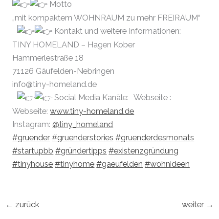
Motto
„mit kompaktem WOHNRAUM zu mehr FREIRAUM“
Kontakt und weitere Informationen:
TINY HOMELAND – Hagen Kober
Hämmerlestraße 18
71126 Gäufelden-Nebringen
info@tiny-homeland.de
Social Media Kanäle: Webseite :
Webseite:
www.tiny-homeland.de
Instagram:
@tiny_homeland
#gruender
#gruenderstories
#gruenderdesmonats
#startupbb
#gründertipps
#existenzgründung
#tinyhouse
#tinyhome
#gaeufelden
#wohnideen
←
zurück
weiter
→