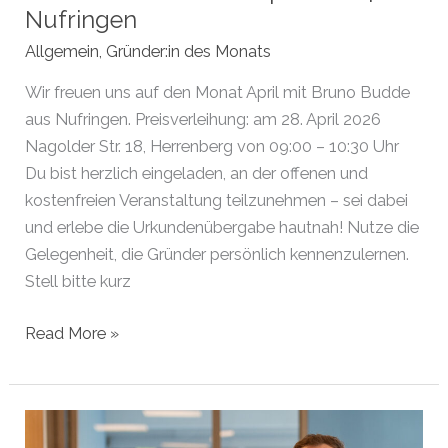
Nufringen
Allgemein
,
Gründer:in des Monats
Wir freuen uns auf den Monat April mit Bruno Budde
aus Nufringen. Preisverleihung: am 28. April 2026
Nagolder Str. 18, Herrenberg von 09:00 – 10:30 Uhr
Du bist herzlich eingeladen, an der offenen und
kostenfreien Veranstaltung teilzunehmen – sei dabei
und erlebe die Urkundenübergabe hautnah! Nutze die
Gelegenheit, die Gründer persönlich kennenzulernen.
Stell bitte kurz
Gründer
Read More »
des
Monats
April
2026