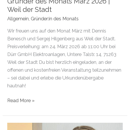
Gründer des Monats März 2026 |
Weil der Stadt
Allgemein
,
Gründer:in des Monats
Wir freuen uns auf den Monat März mit Dennis
Benesch und Sergej Hilgenberg aus Weil der Stadt.
Preisverleihung: am 24. März 2026 ab 11:00 Uhr bei
Dürr GmbH Elektroanlagen, Untere Talstr. 14, 71263
Weil der Stadt Du bist herzlich eingeladen, an der
offenen und kostenfreien Veranstaltung teilzunehmen
– sei dabei und erlebe die Urkundenübergabe
hautnah!
Gründer
Read More »
des
Monats
März