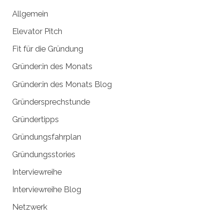
a
h
Allgemein
c
i
h
v
Elevator Pitch
:
Fit für die Gründung
Gründer:in des Monats
Gründer:in des Monats Blog
Gründersprechstunde
Gründertipps
Gründungsfahrplan
Gründungsstories
Interviewreihe
Interviewreihe Blog
Netzwerk