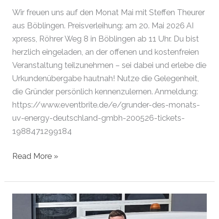
Wir freuen uns auf den Monat Mai mit Steffen Theurer
aus Böblingen. Preisverleihung: am 20. Mai 2026 AI
xpress, Röhrer Weg 8 in Böblingen ab 11 Uhr. Du bist
herzlich eingeladen, an der offenen und kostenfreien
Veranstaltung teilzunehmen – sei dabei und erlebe die
Urkundenübergabe hautnah! Nutze die Gelegenheit,
die Gründer persönlich kennenzulernen. Anmeldung:
https://www.eventbrite.de/e/grunder-des-monats-
uv-energy-deutschland-gmbh-200526-tickets-
1988471299184
Gründer
Read More »
des
Monats
Mai
2026