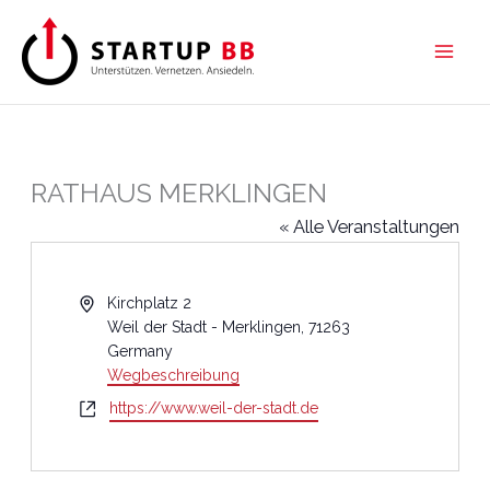
Zum
Inhalt
springen
RATHAUS MERKLINGEN
« Alle Veranstaltungen
Adresse
Kirchplatz 2
Weil der Stadt - Merklingen
,
71263
Germany
Wegbeschreibung
Webseite
https://www.weil-der-stadt.de