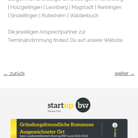
| Holzgerlingen | Leonberg | Magstadt | Renningen
| Sindelfingen | Rutesheim | Waldenbuch
Die jeweiligen Ansprechpartner zur
Terminabstimmung findest Du auf unserer Website
←
zurück
weiter
→