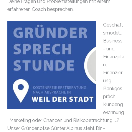
Deine Fragen und Problemstellungen mit einem
erfahrenen Coach besprechen.
Geschäft
smodell,
Business
- und
Finanzpla
n,
Finanzier
ung,
Bankges
präch,
Kundeng
ewinnung
, Marketing oder Chancen und Risikobetrachtung, …?
Unser Gründerlotse Günter Albinus steht Dir –