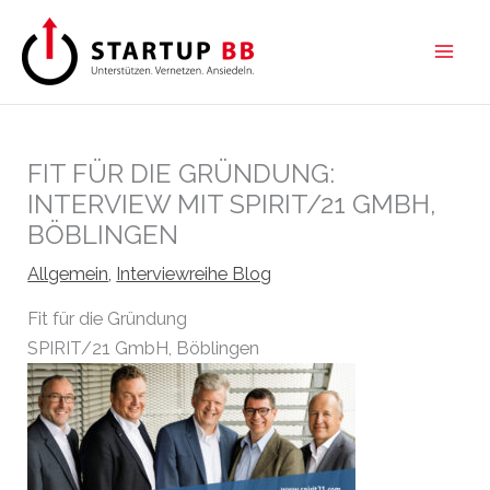
Zum
Inhalt
springen
FIT FÜR DIE GRÜNDUNG:
INTERVIEW MIT SPIRIT/21 GMBH,
BÖBLINGEN
Allgemein
,
Interviewreihe Blog
Fit für die Gründung
SPIRIT/21 GmbH, Böblingen