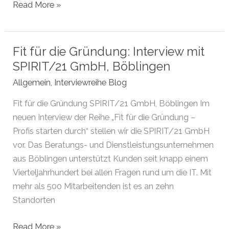
Im
Read More »
neuen
Interview
der
Fit für die Gründung: Interview mit
Reihe
SPIRIT/21 GmbH, Böblingen
„Fit
Allgemein
,
Interviewreihe Blog
für
die
Fit für die Gründung SPIRIT/21 GmbH, Böblingen Im
Gründung
neuen Interview der Reihe „Fit für die Gründung –
–
Profis starten durch“ stellen wir die SPIRIT/21 GmbH
Profis
vor. Das Beratungs- und Dienstleistungsunternehmen
starten
aus Böblingen unterstützt Kunden seit knapp einem
durch“
Vierteljahrhundert bei allen Fragen rund um die IT. Mit
stellen
mehr als 500 Mitarbeitenden ist es an zehn
wir
Standorten
die
SPIRIT/21
Fit
Read More »