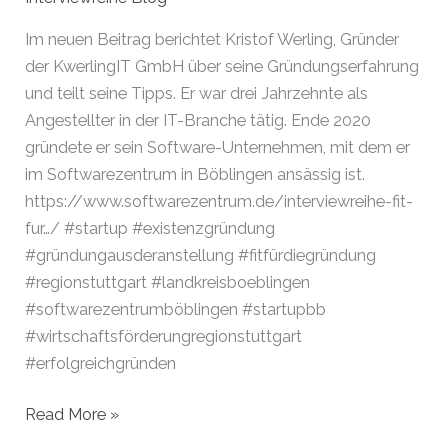
Gründung
–
Im neuen Beitrag berichtet Kristof Werling, Gründer
Profis
der KwerlingIT GmbH über seine Gründungserfahrung
starten
und teilt seine Tipps. Er war drei Jahrzehnte als
durch!“
Angestellter in der IT-Branche tätig. Ende 2020
Elmar
gründete er sein Software-Unternehmen, mit dem er
Meyer
im Softwarezentrum in Böblingen ansässig ist.
zu
https://www.softwarezentrum.de/interviewreihe-fit-
Bexten
fur…/ #startup #existenzgründung
#gründungausderanstellung #fitfürdiegründung
#regionstuttgart #landkreisboeblingen
#softwarezentrumböblingen #startupbb
#wirtschaftsförderungregionstuttgart
#erfolgreichgründen
Kristof
Read More »
Werling,