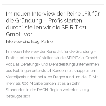
Gründer
der
Im neuen Interview der Reihe „Fit für
KwerlingIT
die Gründung – Profis starten
GmbH
durch“ stellen wir die SPIRIT/21
berichtet
GmbH vor
über
Interviewreihe Blog
,
Partner
seine
Gründungserfahrung
Im neuen Interview der Reihe „Fit für die Gründung –
Profis starten durch“ stellen wir die SPIRIT/21 GmbH
vor. Das Beratungs- und Dienstleistungsunternehmen
aus Böblingen unterstützt Kunden seit knapp einem
Vierteljahrhundert bei allen Fragen rund um die IT. Mit
mehr als 500 Mitarbeitenden ist es an zehn
Standorten in der DACH-Region vertreten. 2019
beteiligte sich