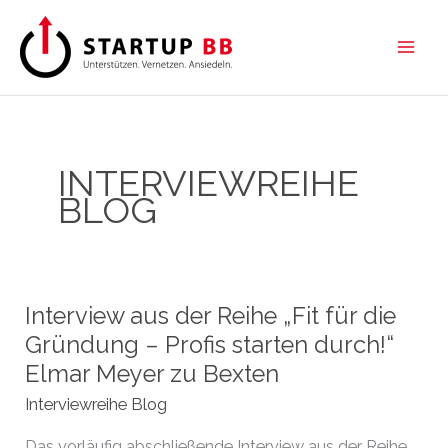
Zum
Inhalt
springen
INTERVIEWREIHE
BLOG
Interview aus der Reihe „Fit für die
Gründung – Profis starten durch!“
Elmar Meyer zu Bexten
Interviewreihe Blog
Das vorläufig abschließende Interview aus der Reihe