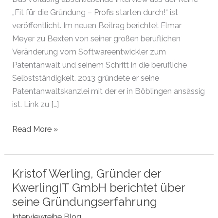
„Fit für die Gründung – Profis starten durch!“ ist
veröffentlicht. Im neuen Beitrag berichtet Elmar
Meyer zu Bexten von seiner großen beruflichen
Veränderung vom Softwareentwickler zum
Patentanwalt und seinem Schritt in die berufliche
Selbstständigkeit. 2013 gründete er seine
Patentanwaltskanzlei mit der er in Böblingen ansässig
ist. Link zu […]
Interview
Read More »
aus
der
Reihe
Kristof Werling, Gründer der
„Fit
KwerlingIT GmbH berichtet über
für
seine Gründungserfahrung
die
Interviewreihe Blog