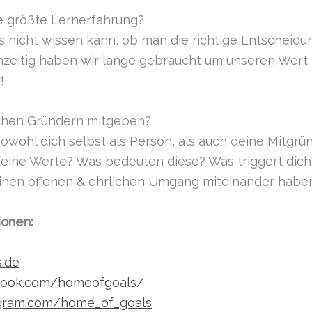
e größte Lernerfahrung?
icht wissen kann, ob man die richtige Entscheidung t
ichzeitig haben wir lange gebraucht um unseren Wert 
!
schen Gründern mitgeben?
owohl dich selbst als Person, als auch deine Mitgrü
d deine Werte? Was bedeuten diese? Was triggert dic
einen offenen & ehrlichen Umgang miteinander habe
ionen:
s.de
book.com/homeofgoals/
agram.com/home_of_goals