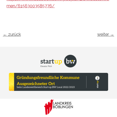
men/61563003585776/
←
zurück
weiter
→