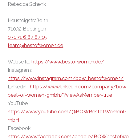
Rebecca Schenk
Heusteigstraße 11
71032 Böblingen
07031 6 87 87 15
team@bestofwomen.de
Webseite:
https://www.bestofwomen.de/
Instagram:
https://www.instagram.com/bow_bestofwomen/
Linkedin:
https://www.linkedin.com/company/bow-
best-of-women-gmbh/?viewAsMember=true
YouTube:
https://www.youtube.com/@BOWBestofWomenG
mbH
Facebook:
https://www.facebook.com/people/BOWbestofwo