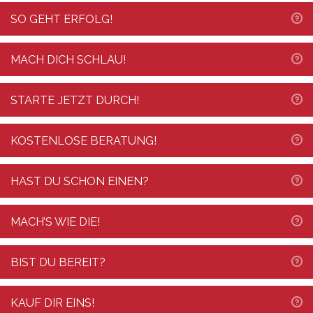
E
SO GEHT ERFOLG!
E
MACH DICH SCHLAU!
E
STARTE JETZT DURCH!
E
KOSTENLOSE BERATUNG!
E
HAST DU SCHON EINEN?
E
MACH’S WIE DIE!
E
BIST DU BEREIT?
E
KAUF DIR EINS!