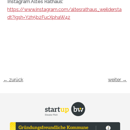
Instagram Altes Rathaus:
https://www.instagram.com/altesrathaus_weildersta
dt?igsh=Y2h5b2FucXphaW42
←
zurück
weiter
→