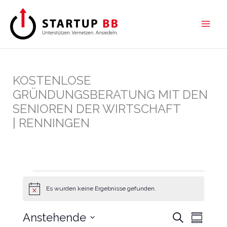
Zum
Inhalt
springen
KOSTENLOSE
GRÜNDUNGSBERATUNG MIT DEN
SENIOREN DER WIRTSCHAFT
| RENNINGEN
VERANSTALTUNGEN
Es wurden keine Ergebnisse gefunden.
H
i
n
Anstehende
V
S
V
w
Z
e
u