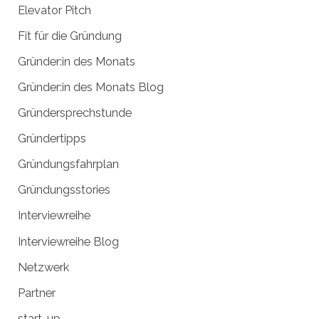
v
h
v
Elevator Pitch
i
:
Fit für die Gründung
g
a
Gründer:in des Monats
t
Gründer:in des Monats Blog
i
Gründersprechstunde
o
n
Gründertipps
Gründungsfahrplan
Gründungsstories
Interviewreihe
Interviewreihe Blog
Netzwerk
Partner
start-up