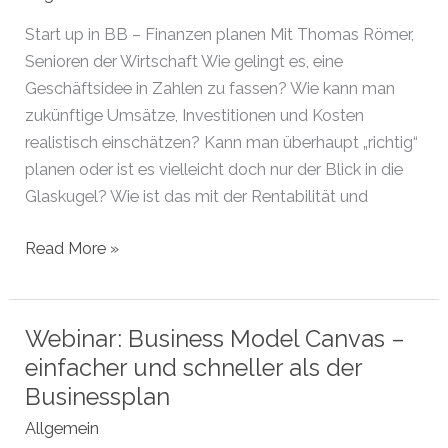
Finanzierung
und
Start up in BB – Finanzen planen Mit Thomas Römer,
Finanzgespräch
Senioren der Wirtschaft Wie gelingt es, eine
Geschäftsidee in Zahlen zu fassen? Wie kann man
zukünftige Umsätze, Investitionen und Kosten
realistisch einschätzen? Kann man überhaupt „richtig“
planen oder ist es vielleicht doch nur der Blick in die
Glaskugel? Wie ist das mit der Rentabilität und
Webinar:
Read More »
Start
up
in
Webinar: Business Model Canvas –
BB
einfacher und schneller als der
–
Businessplan
Finanzen
Allgemein
planen