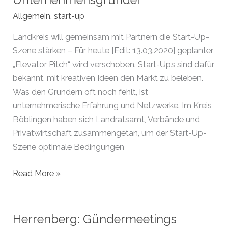
Unternehmensgründer
Kanal!
Allgemein
,
start-up
Landkreis will gemeinsam mit Partnern die Start-Up-
Szene stärken – Für heute [Edit: 13.03.2020] geplanter
„Elevator Pitch“ wird verschoben. Start-Ups sind dafür
bekannt, mit kreativen Ideen den Markt zu beleben.
Was den Gründern oft noch fehlt, ist
unternehmerische Erfahrung und Netzwerke. Im Kreis
Böblingen haben sich Landratsamt, Verbände und
Privatwirtschaft zusammengetan, um der Start-Up-
Szene optimale Bedingungen
Böblingen:
Read More »
Starthilfe
für
Unternehmensgründer
Herrenberg: Gündermeetings