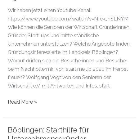
und
schneller
Wir haben jetzt einen Youtube Kanal!
als
https://www.youtube.com/watch?v=Nfek_hSLNYM
der
Wie können die Senioren der Wirtschaft Gründerinnen,
Businessplan
Gründer, Start-ups und mittelständische
Unternehmen unterstützen? Welche Angebote finden
Gründungsinteressierte im Landkreis Böblingen?
Worauf dürfen sich die Besucherinnen und Besucher
beim Nachholtermin von start.me.up 2020 im Herbst
freuen? Wolfgang Vogt von den Senioren der
Wirtschaft e.V. mit Antworten und Infos. start
Wir
Read More »
haben
jetzt
einen
Böblingen: Starthilfe für
Youtube