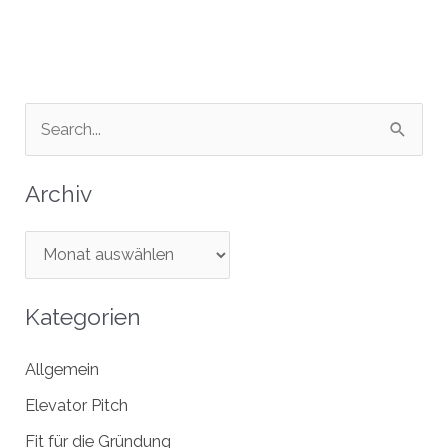
Landkreis
Böblingen
S
u
c
Archiv
h
e
A
n
r
n
c
Kategorien
a
h
Allgemein
c
i
h
v
Elevator Pitch
:
Fit für die Gründung