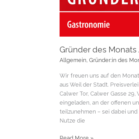
Gründer des Monats A
Allgemein
,
Gründer:in des Mo
Wir freuen uns auf den Monat 
aus Weil der Stadt. Preisverle
Calwer Tor, Calwer Gasse 29, W
eingeladen, an der offenen u
teilzunehmen – sei dabei un
Nutze die
Gründer
Read More »