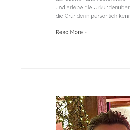
und erlebe die Urkundenüber
die Gründerin persönlich kenne
Gründer
Read More »
des
Monats
Mai
2025
|
Renningen