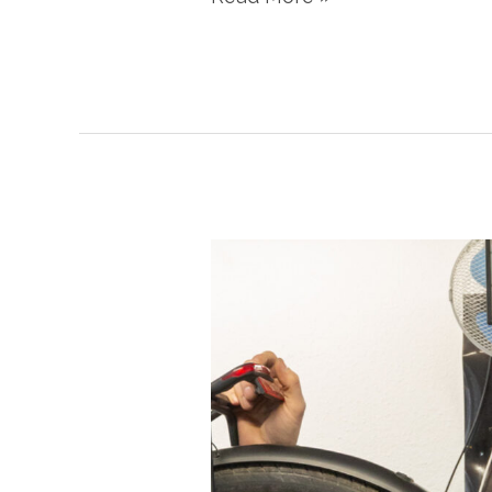
des
Monats
April
2025
|
Weil
der
Stadt