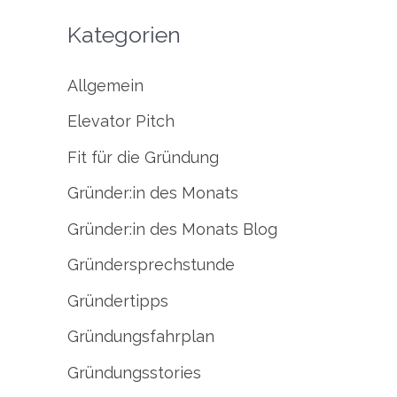
c
a
Kategorien
h
c
i
Allgemein
h
v
Elevator Pitch
:
Fit für die Gründung
Gründer:in des Monats
Gründer:in des Monats Blog
Gründersprechstunde
Gründertipps
Gründungsfahrplan
Gründungsstories