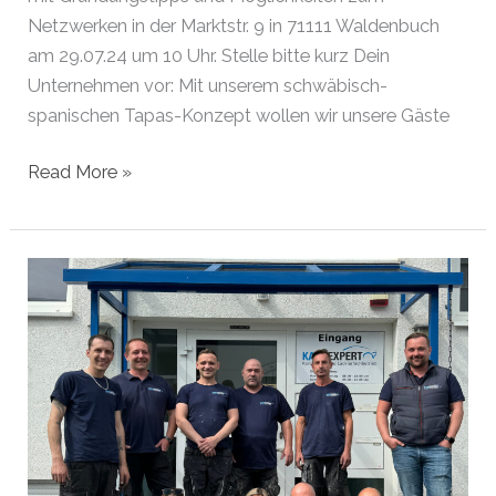
Netzwerken in der Marktstr. 9 in 71111 Waldenbuch
am 29.07.24 um 10 Uhr. Stelle bitte kurz Dein
Unternehmen vor: Mit unserem schwäbisch-
spanischen Tapas-Konzept wollen wir unsere Gäste
Gründer
Read More »
des
Monats
Juli
2024
|
Waldenbuch