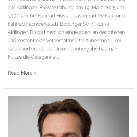
aus Aidlingen. Preisverleihung: am 19. März 2025 um
13:30 Uhr bei Fahrrad Hoss – Lastenrad-Verkauf und
Fahrrad Fachwerkstatt Böblinger Str. 4, 71134
Aidlingen Du bist herzlich eingeladen, an der offenen
und kostenfreien Veranstaltung teilzunehmen – sei
dabei und erlebe die Urkundenübergabe hautnah!
Nutze die Gelegenheit,
Gründer
Read More »
des
Monats
März
2025
|
Aidlingen