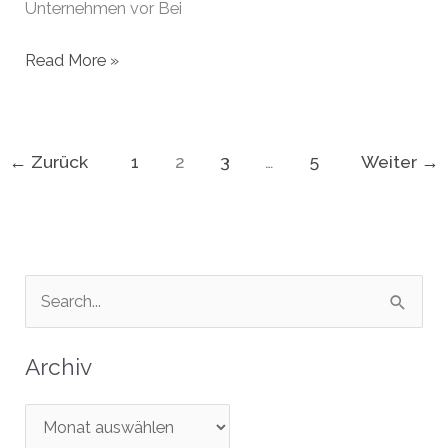
Unternehmen vor Bei
Gründer
Read More »
des
Monats
April
←
Zurück
1
2
3
…
5
Weiter
→
2024
|
Weil
der
Stadt
S
u
c
Archiv
h
e
A