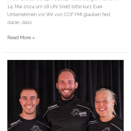
14. Mai 2024 um 18 Uhr Stellt bitte kurz Euer
Unternehmen vor Wir von COFYMI glauben fest
daran, dass
Gründer
Read More »
des
Monats
Mai
2024
|
Herrenberg