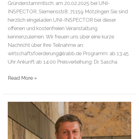
Gründerstammtisch: am 20.02.2025 bei UNI-
INSPECTOR, Siemensstr.8, 71159 Mötzingen Sie sind
herzlich eingeladen UNI-INSPECTOR bei dieser
offenen und kostenfreien Veranstaltung
kennenzulernen. Wir freuen uns über eine kurze
Nachricht über Ihre Teilnahme an:
wirtschaftsfoerderung@lrabb.de Programm: ab 13:45
Uhr Ankunft ab 14:00 Preisverleihung: Dr. Sascha
Gründer
Read More »
des
Monats
Februar
2025
|
Mötzingen