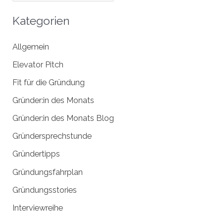
n
r
n
c
Kategorien
a
h
Allgemein
c
i
h
v
Elevator Pitch
:
Fit für die Gründung
Gründer:in des Monats
Gründer:in des Monats Blog
Gründersprechstunde
Gründertipps
Gründungsfahrplan
Gründungsstories
Interviewreihe