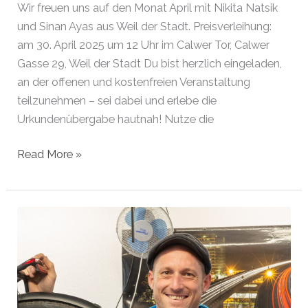
Wir freuen uns auf den Monat April mit Nikita Natsik
und Sinan Ayas aus Weil der Stadt. Preisverleihung:
am 30. April 2025 um 12 Uhr im Calwer Tor, Calwer
Gasse 29, Weil der Stadt Du bist herzlich eingeladen,
an der offenen und kostenfreien Veranstaltung
teilzunehmen – sei dabei und erlebe die
Urkundenübergabe hautnah! Nutze die
Gründer
Read More »
des
Monats
April
2025
|
Weil
der
Stadt