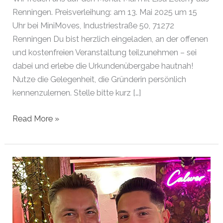
Renningen. Preisverleihung: am 13. Mai 2025 um 15
Uhr bei MiniMoves, Industriestraße 50, 71272
Renningen Du bist herzlich eingeladen, an der offenen
und kostenfreien Veranstaltung teilzunehmen – sei
dabei und erlebe die Urkundenübergabe hautnah!
Nutze die Gelegenheit, die Gründerin persönlich
kennenzulernen. Stelle bitte kurz […]
Gründer
Read More »
des
Monats
Mai
2025
|
Renningen