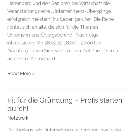
Herrenberg und den Senioren der Wirtschaft die
Veranstaltungsreihe „Unternehmens-Übergänge
erfolgreich meistern“ ins Leben gerufen. Die Reihe
richtet sich an alle, die sich für die Themen
Unternehmens-Übergabe und -Nachfolge
interessieren. Mo 28.02.22 18:00 – 20:00 Uhr
Nachfolge. Zwei Sichtweisen – ein Ziel Zum Thema
an diesem Abend wird
Unternehmens-
Read More »
Übergänge
erfolgreich
meistern
Fit für die Gründung – Profis starten
–
durch!
Zwei
Netzwerk
Sichtweisen,
ein
Du überlegst ein Unternehmen zu gründen, hast viele