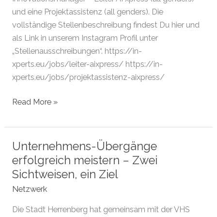
und eine Projektassistenz (all genders). Die
vollständige Stellenbeschreibung findest Du hier und
als Link in unserem Instagram Profil unter
„Stellenausschreibungen“. https://in-
xperts.eu/jobs/leiter-aixpress/ https://in-
xperts.eu/jobs/projektassistenz-aixpress/
STELLENAUSSCHREIBUNG:
Read More »
AI
XPRESS, Böblingen
Unternehmens-Übergänge
erfolgreich meistern – Zwei
Sichtweisen, ein Ziel
Netzwerk
Die Stadt Herrenberg hat gemeinsam mit der VHS