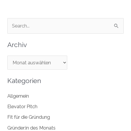
xpress
S
u
c
Archiv
h
e
A
n
r
n
c
Kategorien
a
h
Allgemein
c
i
h
v
Elevator Pitch
:
Fit für die Gründung
Gründer:in des Monats