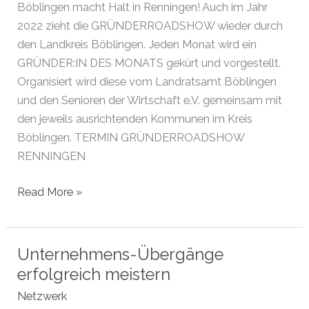
Böblingen macht Halt in Renningen! Auch im Jahr
2022 zieht die GRÜNDERROADSHOW wieder durch
den Landkreis Böblingen. Jeden Monat wird ein
GRÜNDER:IN DES MONATS gekürt und vorgestellt.
Organisiert wird diese vom Landratsamt Böblingen
und den Senioren der Wirtschaft e.V. gemeinsam mit
den jeweils ausrichtenden Kommunen im Kreis
Böblingen. TERMIN GRÜNDERROADSHOW
RENNINGEN
Gründerroadshow
Read More »
mit
den
Gründern
Unternehmens-Übergänge
des
erfolgreich meistern
Monats
Netzwerk
Februar,