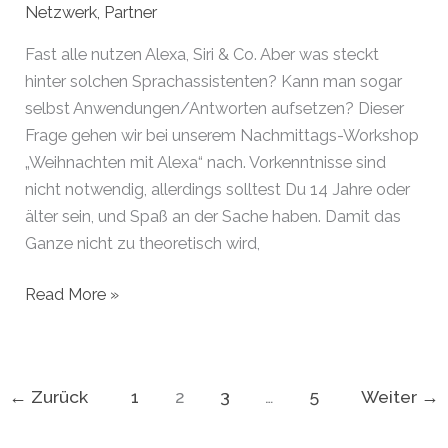
Netzwerk
,
Partner
Fast alle nutzen Alexa, Siri & Co. Aber was steckt
hinter solchen Sprachassistenten? Kann man sogar
selbst Anwendungen/Antworten aufsetzen? Dieser
Frage gehen wir bei unserem Nachmittags-Workshop
„Weihnachten mit Alexa“ nach. Vorkenntnisse sind
nicht notwendig, allerdings solltest Du 14 Jahre oder
älter sein, und Spaß an der Sache haben. Damit das
Ganze nicht zu theoretisch wird,
„Weihnachten
Read More »
mit
Alexa“
Workshop
←
Zurück
1
2
3
…
5
Weiter
→
im
AI