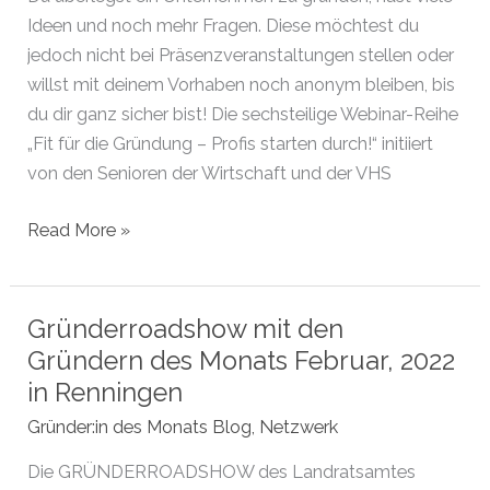
Ziel
Ideen und noch mehr Fragen. Diese möchtest du
jedoch nicht bei Präsenzveranstaltungen stellen oder
willst mit deinem Vorhaben noch anonym bleiben, bis
du dir ganz sicher bist! Die sechsteilige Webinar-Reihe
„Fit für die Gründung – Profis starten durch!“ initiiert
von den Senioren der Wirtschaft und der VHS
Fit
Read More »
für
die
Gründung
Gründerroadshow mit den
–
Gründern des Monats Februar, 2022
Profis
in Renningen
starten
Gründer:in des Monats Blog
,
Netzwerk
durch!
Die GRÜNDERROADSHOW des Landratsamtes